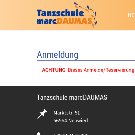
NE
Zum Hauptinhalt springen
Anmeldung
ACHTUNG:
Dieses Anmelde/Reservierungsf
Tanzschule marcDAUMAS
Marktstr. 51
56564 Neuwied