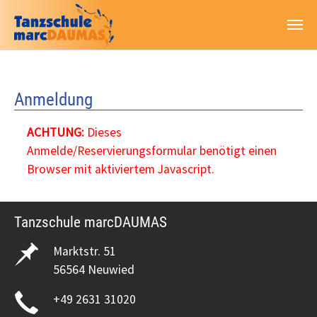
Zum Hauptinhalt springen
Anmeldung
ACHTUNG:
Dieses
Anmelde/Reservierungsformular benötigt einen
Browser mit aktiviertem Javascript.
Tanzschule marcDAUMAS
Marktstr. 51
56564 Neuwied
+49 2631 31020