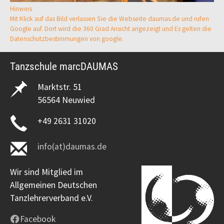
Hinweis
Mit Klick auf das Bild verlassen Sie die Webseite daumas.de und rufen
Google auf. Dort wird die 360 Grad Ansicht angezeigt und Es gelten die
Datenschutzbestimmungen von google.
Tanzschule marcDAUMAS
Marktstr. 51
56564 Neuwied
+49 2631 31020
info(at)daumas.de
Wir sind Mitglied im
Allgemeinen Deutschen
Tanzlehrerverband e.V.
Facebook