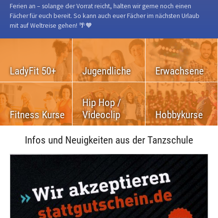
Ferien an – solange der Vorrat reicht, halten wir gerne noch einen
Fächer für euch bereit. So kann auch euer Fächer im nächsten Urlaub
mit auf Weltreise gehen! 🌴🧡
LadyFit 50+
Jugendliche
Erwachsene
Hip Hop /
Fitness Kurse
Videoclip
Hobbykurse
Infos und Neuigkeiten aus der Tanzschule