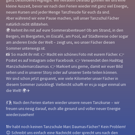
ganz besonderes Highlight: Wir heiraten! Deshalb gönnen wir uns eine
kleine Auszeit, bevor wir nach den Ferien wieder mit ganz viel Energie,
neuen Kursen und jeder Menge Tanzfreude für euch da sind.
Aber während wir eine Pause machen, soll unser Tanzschul Fächer
natürlich nicht stillstehen.
🌍 Nehmt ihn mit auf eure Sommerabenteuer! Ob am Strand, in den
Bergen, im Biergarten, im Eiscafé, am Pool, auf Städtereise oder sogar
am anderen Ende der Welt – zeigt uns, wo unser Fächer diesen
Sommer unterwegs ist.
📸 So macht ihr mit: 👉 Macht ein schönes Foto mit eurem Fächer. 👉
Postet es auf Instagram oder Facebook. 👉 Verwendet den Hashtag
#tanzschulemarcdaumas. 👉 Markiert uns gerne, damit wir euer Bild
sehen und in unserer Story oder auf unserer Seite teilen können.
Wir sind schon jetzt gespannt, wie viele Kilometer unser Fächer in
diesem Sommer zurücklegt. Vielleicht schafft er es ja sogar einmal um
die Welt! 🌍✈️
💃🕺 Nach den Ferien starten wieder unsere neuen Tanzkurse – wir
freuen uns riesig darauf, euch alle gesund und voller neuer Energie
wiederzusehen!
❗Ihr habt noch keinen Tanzschule Marc Daumas-Fächer? Kein Problem!
😊 Schreibt uns einfach eine Nachricht oder sprecht uns nach den